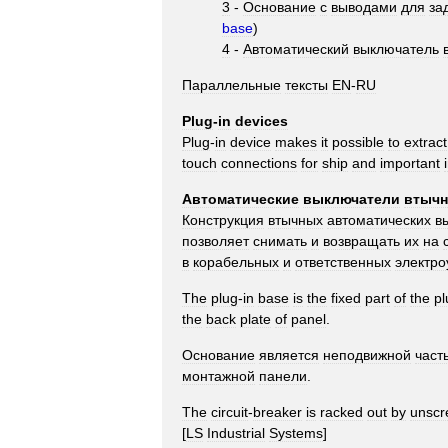
3
-
Основание
с
выводами
для
за
base
)
4
-
Автоматический
выключатель
Параллельные
тексты
EN
-
RU
Plug
-
in
devices
Plug
-
in
device
makes
it
possible
to
extract
touch
connections
for
ship
and
important
Автоматические
выключатели
втычн
Конструкция
втычных
автоматических
в
позволяет
снимать
и
возвращать
их
на
в
корабельных
и
ответственных
электро
The
plug
-
in
base
is
the
fixed
part
of
the
pl
the
back
plate
of
panel
.
Основание
является
неподвижной
част
монтажной
панели
.
The
circuit
-
breaker
is
racked
out
by
unscr
[
LS
Industrial
Systems
]