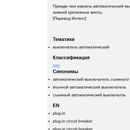
Прежде
чем
извлечь
автоматический
вы
нижний
крепежные
винты
.
[
Перевод
Интент
]
Тематики
выключатель
автоматический
Классификация
>>>
Синонимы
автоматический
выключатель
съемного
втычной
автоматический
выключатель
съемный
автоматический
выключатль
EN
plug
-
in
plug
-
in
circuit
breaker
plug
-
in
circuit
-
breaker