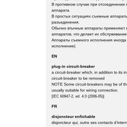
В
противном
случае
при
отсоединении
аппарата
.
В
простых
ситуациях
съемные
аппарат
разъединения
.
Обычно
втычные
аппараты
применяют
аппаратов
,
что
делает
их
обслуживание
Аппараты
съемного
исполнения
иногда
исполнение
).
EN
plug
-
in
circuit
-
breaker
a
circuit
-
breaker
which
,
in
addition
to
its
in
circuit
-
breaker
to
be
removed
NOTE
Some
circuit
-
breakers
may
be
of
t
usually
suitable
for
wiring
connection
.
[
IEC
60947
-
2
,
ed
.
4
.
0
(
2006
-
05
)]
FR
disjoncteur
enfichable
disjoncteur
qui
,
outre
ses
contacts
d
’
inter