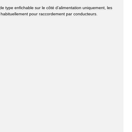
de
type
enfichable
sur
le
côté
d
’
alimentation
uniquement
,
les
habituellement
pour
raccordement
par
conducteurs
.