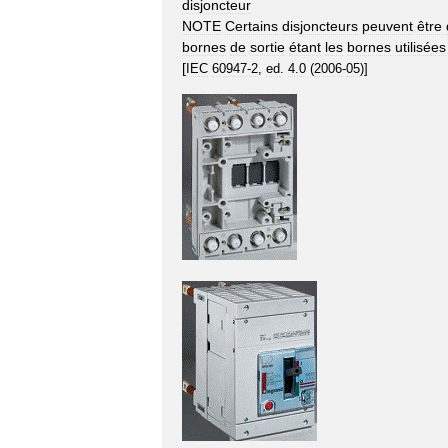
disjoncteur
NOTE
Certains
disjoncteurs
peuvent
être
bornes
de
sortie
étant
les
bornes
utilisées
[
IEC
60947
-
2
,
ed
.
4
.
0
(
2006
-
05
)]