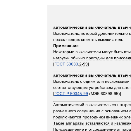
автоматический
выключатель
втычн
Выключатель
,
который
дополнительно
к
позволяющих
снимать
выключатель
.
Примечание
Некоторые
выключатели
могут
быть
вт
нагрузки
обычно
пригодны
для
присоед
[
ГОСТ
50030
.
2
-
99
]
автоматический
выключатель
втычн
Выключатель
с
одним
или
несколькими
соответствующим
устройством
для
ште
[
ГОСТ
Р
50345
-
99
(
МЭК
60898
-
95
)]
Автоматический
выключатель
со
штыре
разъемного
соединения
с
основанием
подключаются
проводники
внешних
эле
Такие
аппараты
вставляются
и
извлека
Присоединение
и
отсоединение
аппара