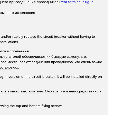
днего
присоединения
проводников
(
rear
terminal
plug
-
in
втычного
исполнения
and
/
or
rapidly
replace
the
circuit
breaker
without
having
to
installations
.
ого
исполнения
ыключателей
обеспечивает
их
быструю
замену
,
т
.
е
.
свое
место
,
без
отсоединения
проводников
,
что
очень
важно
установках
.
ug
-
in
version
of
the
circuit
-
breaker
.
It
will
be
installed
directly
on
ью
втычного
выключателя
.
Оно
крепится
непосредственно
к
ewing
the
top
and
bottom
fixing
screws
.