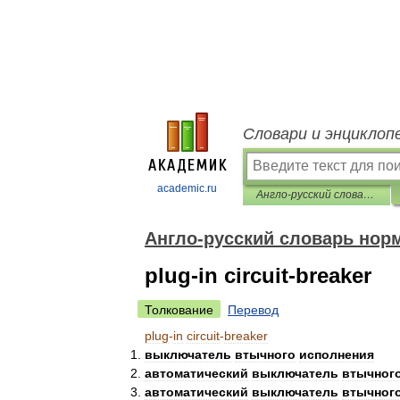
Словари и энциклоп
academic.ru
Англо-русский словарь нормативно-технической терминологии
Англо-русский словарь нор
plug-in circuit-breaker
Толкование
Перевод
plug
-
in
circuit
-
breaker
выключатель
втычного
исполнения
автоматический
выключатель
втычног
автоматический
выключатель
втычног