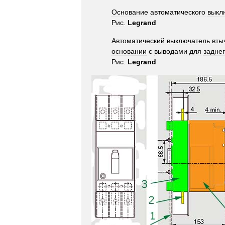
Основание
автоматического
выкл
Рис
.
Legrand
Автоматический
выключатель
вты
основании
с
выводами
для
задне
Рис
.
Legrand