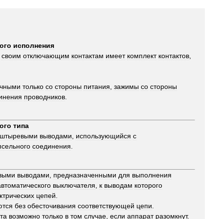
ого
исполнения
своим
отключающим
контактам
имеет
комплект
контактов
,
ычными
только
со
стороны
питания
,
зажимы
со
стороны
инения
проводников
.
ого
типа
штыревыми
выводами
,
использующийся
с
псельного
соединения
.
выми
выводами
,
предназначенными
для
выполнения
автоматического
выключателя
,
к
выводам
которого
ктрических
цепей
.
ются
без
обесточивания
соответствующей
цепи
.
та
возможно
только
в
том
случае
,
если
аппарат
разомкнут
.