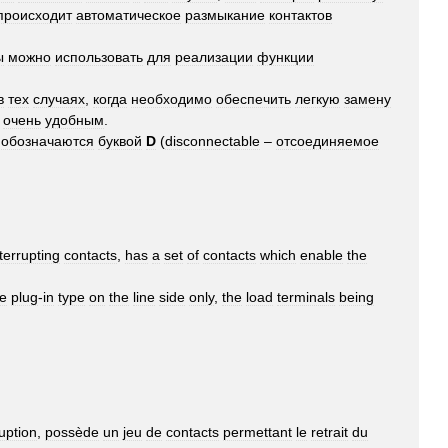
происходит
автоматическое
размыкание
контактов
ы
можно
использовать
для
реализации
функции
в
тех
случаях
,
когда
необходимо
обеспечить
легкую
замену
очень
удобным
.
обозначаются
буквой
D
(
disconnectable
–
отсоединяемое
terrupting
contacts
,
has
a
set
of
contacts
which
enable
the
he
plug
-
in
type
on
the
line
side
only
,
the
load
terminals
being
ruption
,
possède
un
jeu
de
contacts
permettant
le
retrait
du