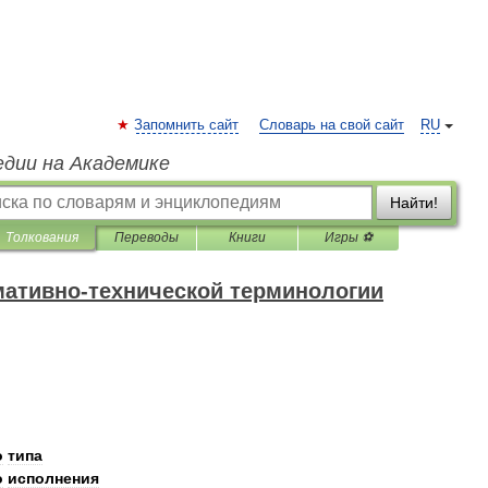
Запомнить сайт
Словарь на свой сайт
RU
едии на Академике
Найти!
Толкования
Переводы
Книги
Игры ⚽
мативно-технической терминологии
о
типа
о
исполнения