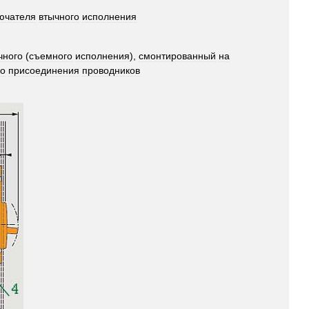
ючателя
втычного
исполнения
чного
(
съемного
исполнения
),
смонтированный
на
го
присоединения
проводников