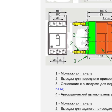
1
-
Монтажная
панель
2
-
Выводы
для
переднего
присое
3
-
Основание
с
выводами
для
пе
base
)
4
-
Автоматический
выключатель
1
-
Монтажная
панель
2
-
Выводы
для
заднего
присоеди