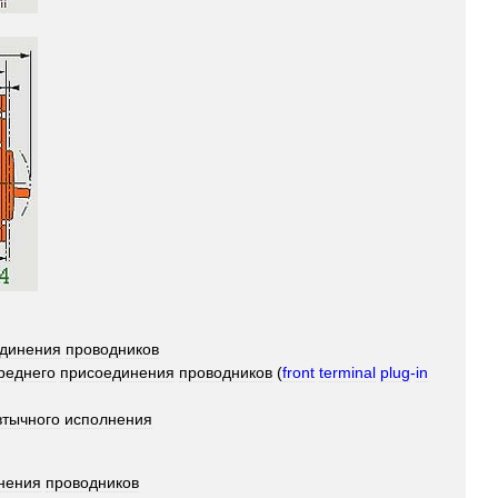
динения
проводников
реднего
присоединения
проводников
(
front
terminal
plug
-
in
втычного
исполнения
нения
проводников